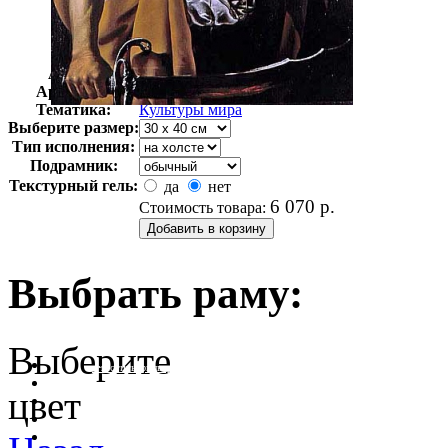
Автор:
Неизвестно
Арт-стиль
Возрождение
Тематика:
Культуры мира
Выберите размер:
Тип исполнения:
Подрамник:
Текстурный гель:
да
нет
6 070
р.
Стоимость товара:
Выбрать раму:
Выберите
очистить фильтр цвета
цвет