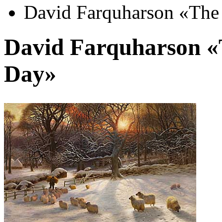
David Farquharson «The 
David Farquharson «
Day»
Автор:
Неизвестно