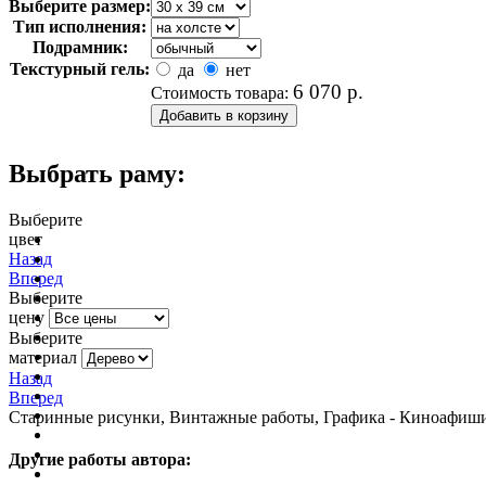
Выберите размер:
Тип исполнения:
Подрамник:
Текстурный гель:
да
нет
6 070
р.
Стоимость товара:
Выбрать раму:
Выберите
цвет
очистить фильтр цвета
Назад
Вперед
Выберите
цену
Выберите
материал
Назад
Вперед
Старинные рисунки, Винтажные работы, Графика - Киноафиши,
Другие работы автора: