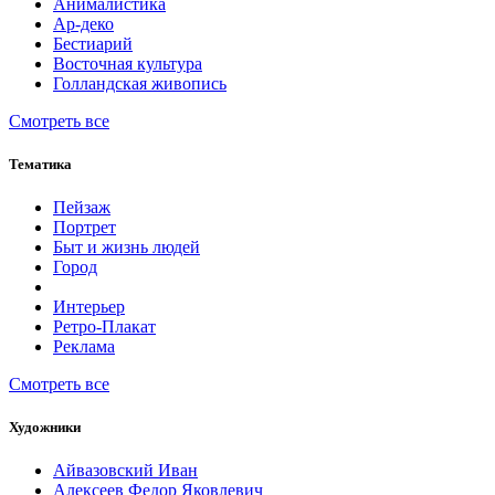
Анималистика
Ар-деко
Бестиарий
Восточная культура
Голландская живопись
Смотреть все
Тематика
Пейзаж
Портрет
Быт и жизнь людей
Город
Интерьер
Ретро-Плакат
Реклама
Смотреть все
Художники
Айвазовский Иван
Алексеев Федор Яковлевич