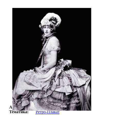
Автор:
Неизвестно
Арт-стиль
Ретро-Плакат
Тематика:
Ретро-Плакат