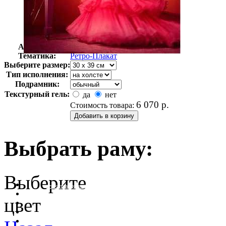
Автор:
Неизвестно
Арт-стиль
Ретро-Плакат
Тематика:
Ретро-Плакат
Выберите размер:
Тип исполнения:
Подрамник:
Текстурный гель:
да
нет
6 070
р.
Стоимость товара:
Выбрать раму:
Выберите
очистить фильтр цвета
цвет