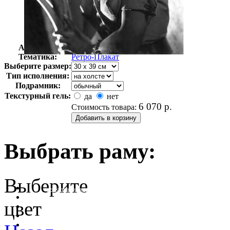
Автор:
Неизвестно
Арт-стиль
Ретро-Плакат
Тематика:
Ретро-Плакат
Выберите размер:
Тип исполнения:
Подрамник:
Текстурный гель:
да
нет
6 070
р.
Стоимость товара:
Выбрать раму:
Выберите
очистить фильтр цвета
цвет