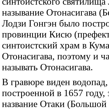
синтоистского святилища 
называние Отонасигава (Б
Лодзи Гонгэн было постро
провинции Кисю (префекту
синтоистский храм в Кума
Отонасигава, поэтому и ча
называть Отонасигава.
В гравюре виден водопад,
построенной в 1657 году, 
название Отаки (Большой 