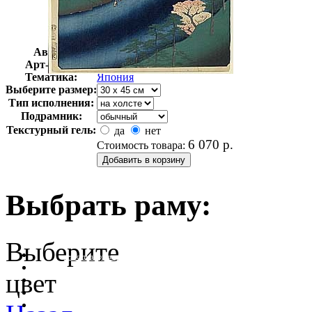
Автор:
Хиросигэ Андо
Арт-стиль
Восточная культура
Тематика:
Япония
Выберите размер:
Тип исполнения:
Подрамник:
Текстурный гель:
да
нет
6 070
р.
Стоимость товара:
Выбрать раму:
Выберите
очистить фильтр цвета
цвет