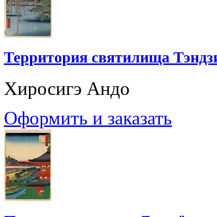
Территория святилища Тэндз
Хиросигэ Андо
Оформить и заказать