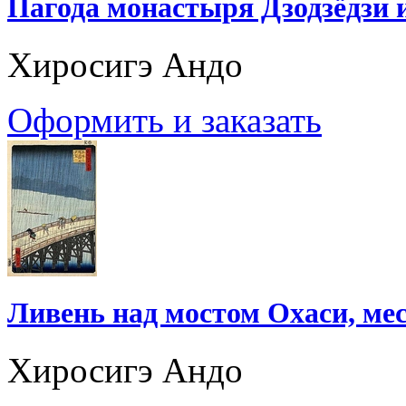
Пагода монастыря Дзодзёдзи 
Хиросигэ Андо
Оформить и заказать
Ливень над мостом Охаси, ме
Хиросигэ Андо