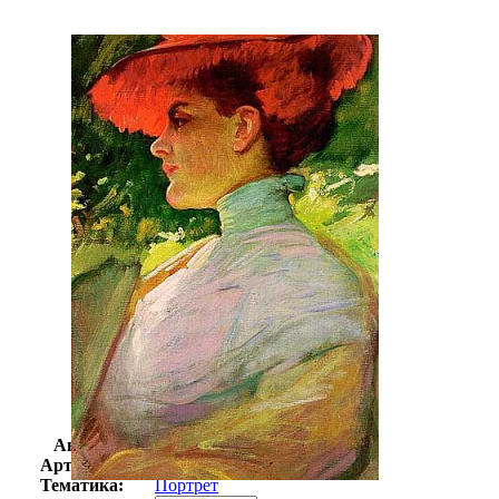
Автор:
Дювенек Фрэнк
Арт-стиль
Немецкая живопись
Тематика:
Портрет