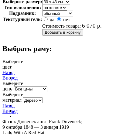
Выберите размер:
Тип исполнения:
Подрамник:
Текстурный гель:
да
нет
6 070
р.
Стоимость товара:
Выбрать раму:
Выберите
цвет
очистить фильтр цвета
Назад
Вперед
Выберите
цену
Выберите
материал
Назад
Вперед
Фрэнк Дювенек англ. Frank Duveneck;
9 октября 1848 — 3 января 1919
Lady With A Red Hat