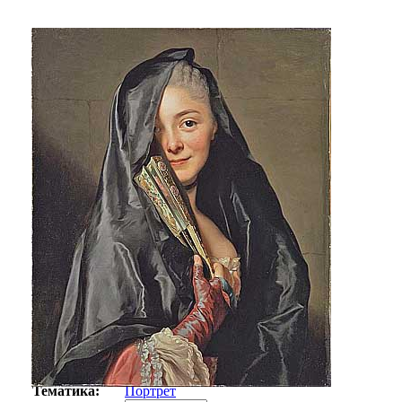
Автор:
Рослин Александр
Арт-стиль
Русская живопись XIX века
Тематика:
Портрет