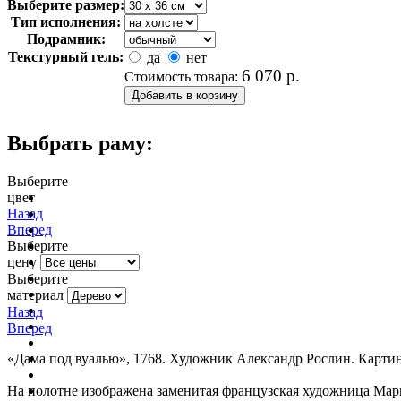
Выберите размер:
Тип исполнения:
Подрамник:
Текстурный гель:
да
нет
6 070
р.
Стоимость товара:
Выбрать раму:
Выберите
цвет
очистить фильтр цвета
Назад
Вперед
Выберите
цену
Выберите
материал
Назад
Вперед
«Дама под вуалью», 1768. Художник Александр Рослин. Карти
На полотне изображена заменитая французская художница Мари