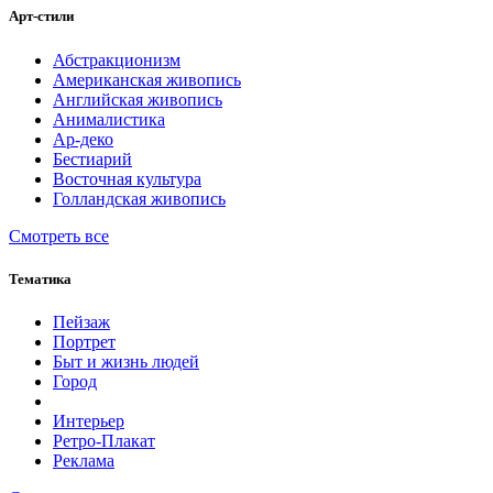
Арт-стили
Абстракционизм
Американская живопись
Английская живопись
Анималистика
Ар-деко
Бестиарий
Восточная культура
Голландская живопись
Смотреть все
Тематика
Пейзаж
Портрет
Быт и жизнь людей
Город
Интерьер
Ретро-Плакат
Реклама