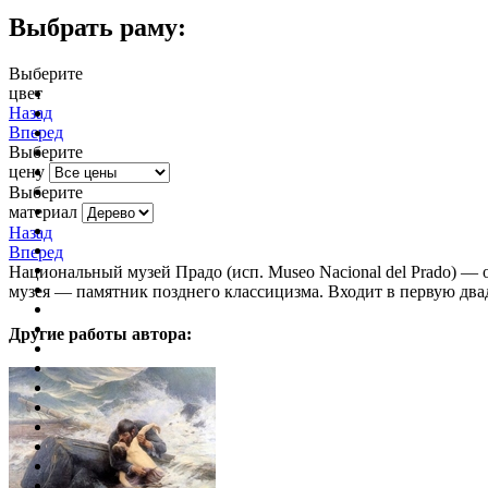
Выбрать раму:
Выберите
цвет
очистить фильтр цвета
Назад
Вперед
Выберите
цену
Выберите
материал
Назад
Вперед
Национальный музей Прадо (исп. Museo Nacional del Prado) —
музея — памятник позднего классицизма. Входит в первую дв
Другие работы автора: