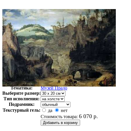
Автор:
Неизвестно
Арт-стиль
Классицизм
Тематика:
Музей Прадо
Выберите размер:
Тип исполнения:
Подрамник:
Текстурный гель:
да
нет
6 070
р.
Стоимость товара: