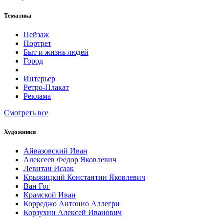
Тематика
Пейзаж
Портрет
Быт и жизнь людей
Город
Интерьер
Ретро-Плакат
Реклама
Смотреть все
Художники
Айвазовский Иван
Алексеев Федор Яковлевич
Левитан Исаак
Крыжицкий Константин Яковлевич
Ван Гог
Крамской Иван
Корреджо Антонио Аллегри
Корзухин Алексей Иванович