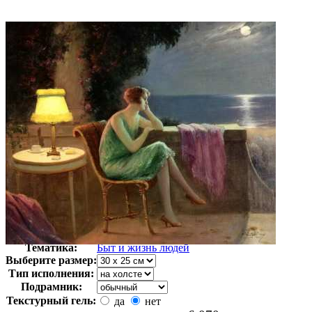
Автор:
Дельфин Анжольра
Арт-стиль
Академизм
Тематика:
Быт и жизнь людей
Выберите размер:
Тип исполнения:
Подрамник:
Текстурный гель:
да
нет