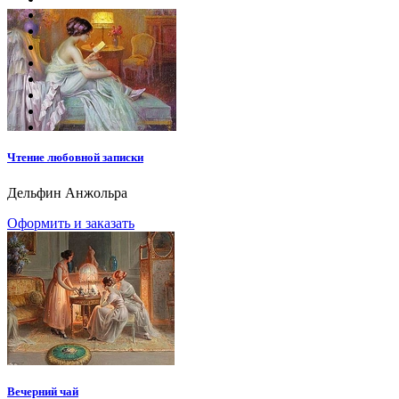
Чтение любовной записки
Дельфин Анжольра
Оформить и заказать
Вечерний чай