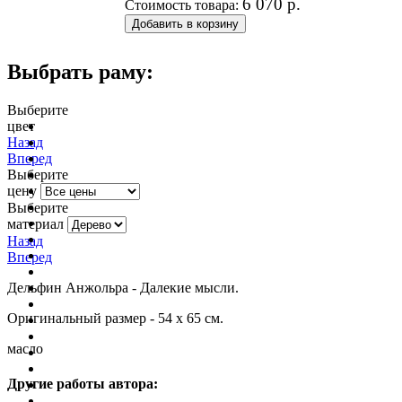
6 070
р.
Стоимость товара:
Выбрать раму:
Выберите
цвет
очистить фильтр цвета
Назад
Вперед
Выберите
цену
Выберите
материал
Назад
Вперед
Дельфин Анжольра - Далекие мысли.
Оригинальный размер - 54 х 65 см.
масло
Другие работы автора: