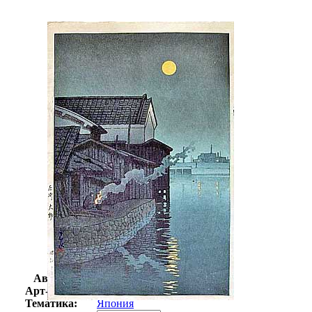
Автор:
Хасуй Кавасэ
Арт-стиль
Восточная культура
Тематика:
Япония