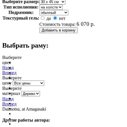
Выберите размер:
Тип исполнения:
Подрамник:
Текстурный гель:
да
нет
6 070
р.
Стоимость товара:
Выбрать раму:
Выберите
цвет
очистить фильтр цвета
Назад
Вперед
Выберите
цену
Выберите
материал
Назад
Вперед
Daimotsu, at Amagasaki
Другие работы автора: