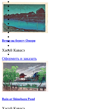
Вечер на берегу Омори
Хасуй Кавасэ
Оформить и заказать
Rain at Shinobazu Pond
Хасуй Кавасэ