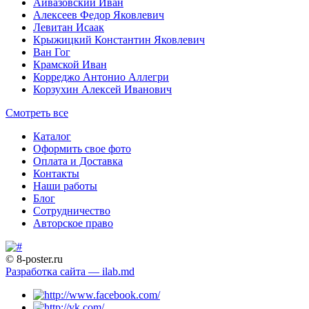
Айвазовский Иван
Алексеев Федор Яковлевич
Левитан Исаак
Крыжицкий Константин Яковлевич
Ван Гог
Крамской Иван
Корреджо Антонио Аллегри
Корзухин Алексей Иванович
Смотреть все
Каталог
Оформить свое фото
Оплата и Доставка
Контакты
Наши работы
Блог
Сотрудничество
Авторское право
© 8-poster.ru
Разработка сайта — ilab.md