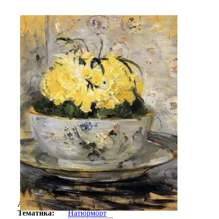
Автор:
Моризо Берта
Арт-стиль
Импрессионизм
Тематика:
Натюрморт