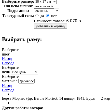
Выберите размер:
Тип исполнения:
Подрамник:
Текстурный гель:
да
нет
6 070
р.
Стоимость товара:
Выбрать раму:
Выберите
цвет
очистить фильтр цвета
Назад
Вперед
Выберите
цену
Выберите
материал
Назад
Вперед
Берта Моризо (фр. Berthe Morisot; 14 января 1841, Бурж — 2 
Другие работы автора: