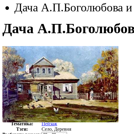
Дача А.П.Боголюбова и
Дача А.П.Боголюбов
Автор:
Боголюбов Алексей Петрович
Арт-стиль
Русская живопись XIX века
Тематика:
Пейзаж
Тэги:
Село, Деревня