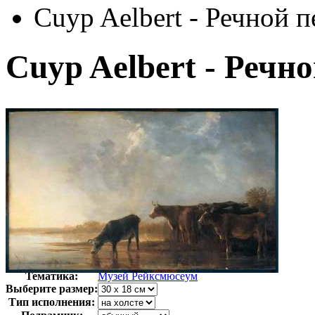
Cuyp Aelbert - Речной 
Cuyp Aelbert - Речн
Автор:
Неизвестно
Арт-стиль
Голландская живопись
Тематика:
Музей Рейксмюсеум
Выберите размер:
Тип исполнения: