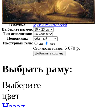
Автор:
Неизвестно
Арт-стиль
Голландская живопись
Тематика:
Музей Рейксмюсеум
Выберите размер:
Тип исполнения:
Подрамник:
Текстурный гель:
да
нет
6 070
р.
Стоимость товара:
Выбрать раму:
Выберите
очистить фильтр цвета
цвет
Назад