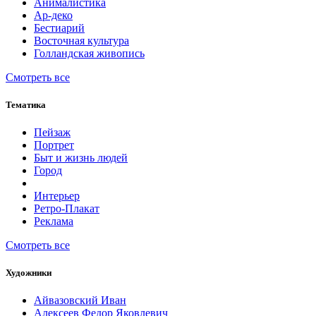
Анималистика
Ар-деко
Бестиарий
Восточная культура
Голландская живопись
Смотреть все
Тематика
Пейзаж
Портрет
Быт и жизнь людей
Город
Интерьер
Ретро-Плакат
Реклама
Смотреть все
Художники
Айвазовский Иван
Алексеев Федор Яковлевич