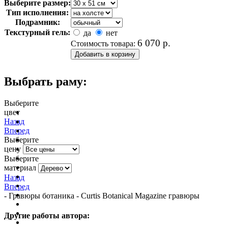
Выберите размер:
Тип исполнения:
Подрамник:
Текстурный гель:
да
нет
6 070
р.
Стоимость товара:
Выбрать раму:
Выберите
цвет
очистить фильтр цвета
Назад
Вперед
Выберите
цену
Выберите
материал
Назад
Вперед
- Гравюры ботаника - Curtis Botanical Magazine гравюры
Другие работы автора: