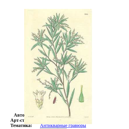
Автор:
Неизвестно
Арт-стиль
Гравюры
Тематика:
Антикварные гравюры