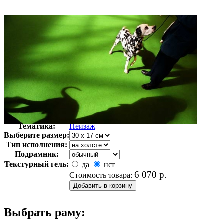
Автор:
Неизвестно
Арт-стиль
Фотография
Тематика:
Пейзаж
Выберите размер:
Тип исполнения:
Подрамник:
Текстурный гель:
да
нет
6 070
р.
Стоимость товара:
Выбрать раму: