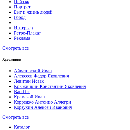
Пейзаж
Портрет
Быт и жизнь людей
Город
Интерьер
Ретро-Плакат
Реклама
Смотреть все
Художники
Айвазовский Иван
Алексеев Федор Яковлевич
Левитан Исаак
Крыжицкий Константин Яковлевич
Ван Гог
Крамской Иван
Корреджо Антонио Аллегри
Корзухин Алексей Иванович
Смотреть все
Каталог