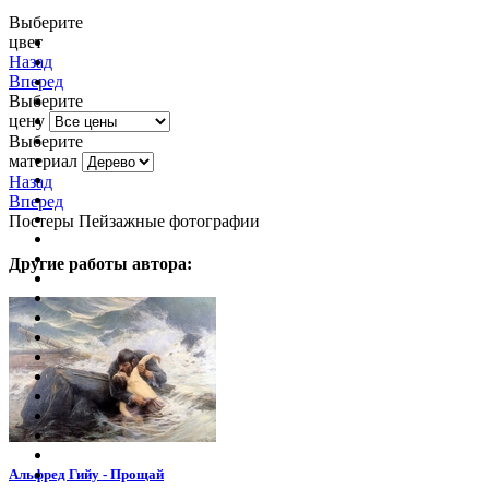
Выберите
цвет
очистить фильтр цвета
Назад
Вперед
Выберите
цену
Выберите
материал
Назад
Вперед
Постеры Пейзажные фотографии
Другие работы автора:
Альфред Гийу - Прощай