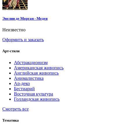
Эвелин де Морган - Медея
Неизвестно
Оформить и заказать
Арт-стили
Абстракционизм
Американская живопись
Английская живопись
Анималистика
Ар-деко
Бестиарий
Восточная культура
Голландская живопись
Смотреть все
Тематика