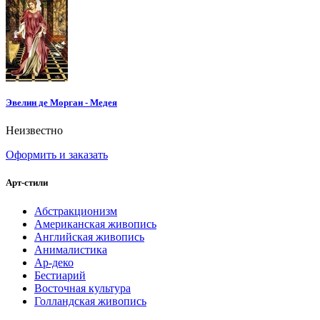
Эвелин де Морган - Медея
Неизвестно
Оформить и заказать
Арт-стили
Абстракционизм
Американская живопись
Английская живопись
Анималистика
Ар-деко
Бестиарий
Восточная культура
Голландская живопись