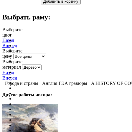
Выбрать раму:
Выберите
цвет
очистить фильтр цвета
Назад
Вперед
Выберите
цену
Выберите
материал
Назад
Вперед
- Города и страны - Англия-ГЭА гравюры - A HISTORY OF
Другие работы автора: