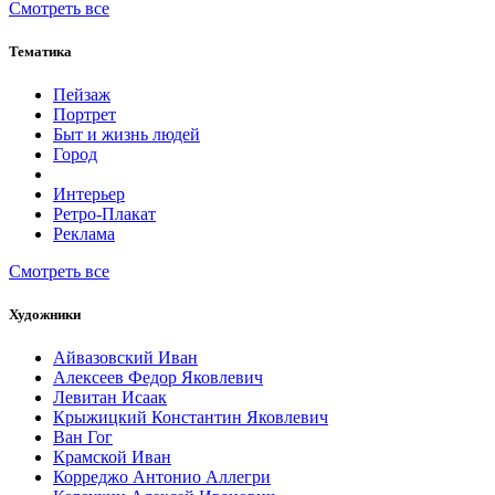
Смотреть все
Тематика
Пейзаж
Портрет
Быт и жизнь людей
Город
Интерьер
Ретро-Плакат
Реклама
Смотреть все
Художники
Айвазовский Иван
Алексеев Федор Яковлевич
Левитан Исаак
Крыжицкий Константин Яковлевич
Ван Гог
Крамской Иван
Корреджо Антонио Аллегри