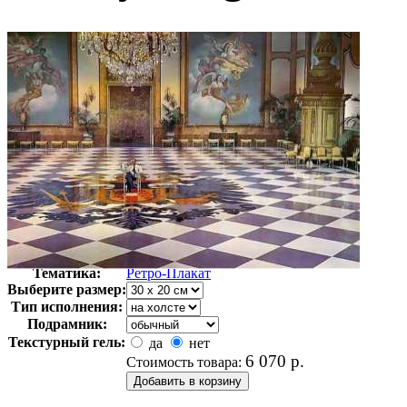
Автор:
Неизвестно
Арт-стиль
Ретро-Плакат
Тематика:
Ретро-Плакат
Выберите размер:
Тип исполнения:
Подрамник:
Текстурный гель:
да
нет
6 070
р.
Стоимость товара: