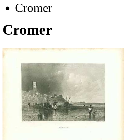
Cromer
Cromer
Автор:
Неизвестно
Арт-стиль
Гравюры