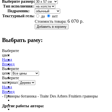
Выберите размер:
Тип исполнения:
Подрамник:
Текстурный гель:
да
нет
6 070
р.
Стоимость товара:
Выбрать раму:
Выберите
цвет
очистить фильтр цвета
Назад
Вперед
Выберите
цену
Выберите
материал
Назад
Вперед
- Гравюры ботаника - Traite Des Arbres Fruitiers гравюры
Другие работы автора: