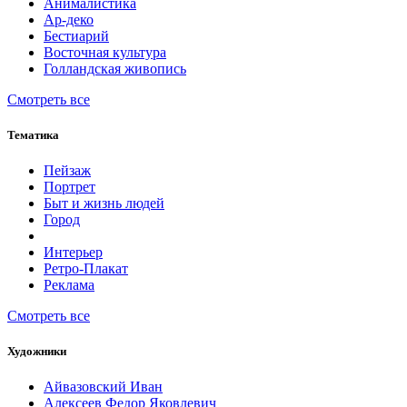
Анималистика
Ар-деко
Бестиарий
Восточная культура
Голландская живопись
Смотреть все
Тематика
Пейзаж
Портрет
Быт и жизнь людей
Город
Интерьер
Ретро-Плакат
Реклама
Смотреть все
Художники
Айвазовский Иван
Алексеев Федор Яковлевич