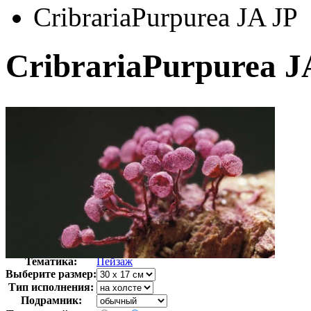
CribrariaPurpurea JA JP
CribrariaPurpurea J
Автор:
Неизвестно
Арт-стиль
Фотография
Тематика:
Пейзаж
Выберите размер:
Тип исполнения:
Подрамник: