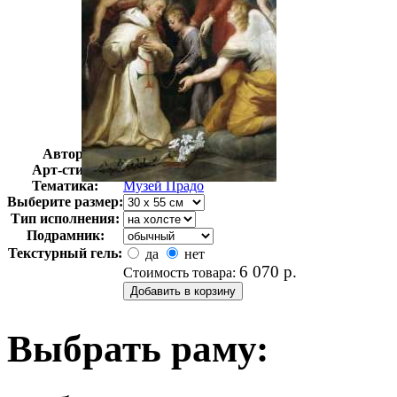
Автор:
Неизвестно
Арт-стиль
Классицизм
Тематика:
Музей Прадо
Выберите размер:
Тип исполнения:
Подрамник:
Текстурный гель:
да
нет
6 070
р.
Стоимость товара:
Выбрать раму: