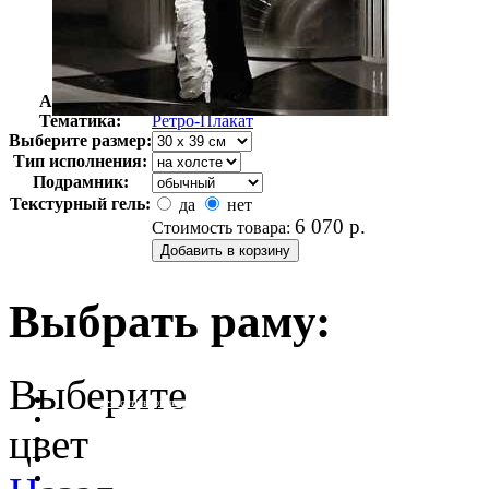
Автор:
Неизвестно
Арт-стиль
Ретро-Плакат
Тематика:
Ретро-Плакат
Выберите размер:
Тип исполнения:
Подрамник:
Текстурный гель:
да
нет
6 070
р.
Стоимость товара:
Выбрать раму:
Выберите
очистить фильтр цвета
цвет