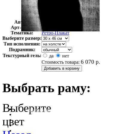
Автор:
Неизвестно
Арт-стиль
Ретро-Плакат
Тематика:
Ретро-Плакат
Выберите размер:
Тип исполнения:
Подрамник:
Текстурный гель:
да
нет
6 070
р.
Стоимость товара:
Выбрать раму:
Выберите
очистить фильтр цвета
цвет