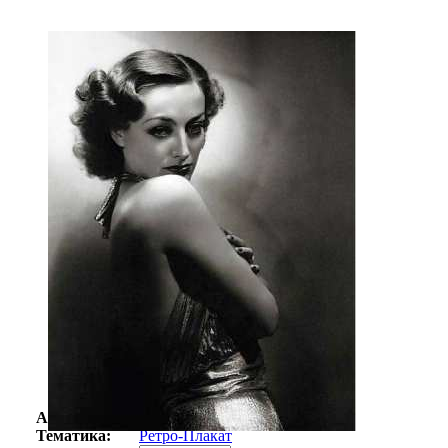
Автор:
Неизвестно
Арт-стиль
Ретро-Плакат
Тематика:
Ретро-Плакат