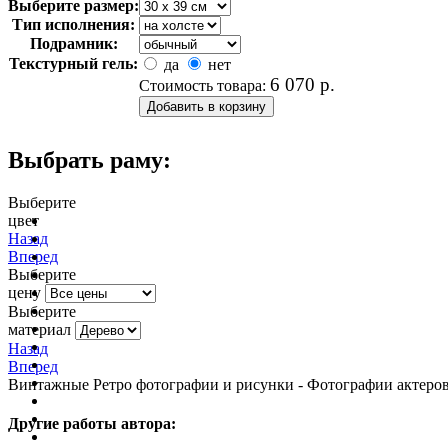
Выберите размер:
Тип исполнения:
Подрамник:
Текстурный гель:
да
нет
6 070
р.
Стоимость товара:
Выбрать раму:
Выберите
цвет
очистить фильтр цвета
Назад
Вперед
Выберите
цену
Выберите
материал
Назад
Вперед
Винтажные Ретро фотографии и рисунки - Фотографии актеров и
Другие работы автора: