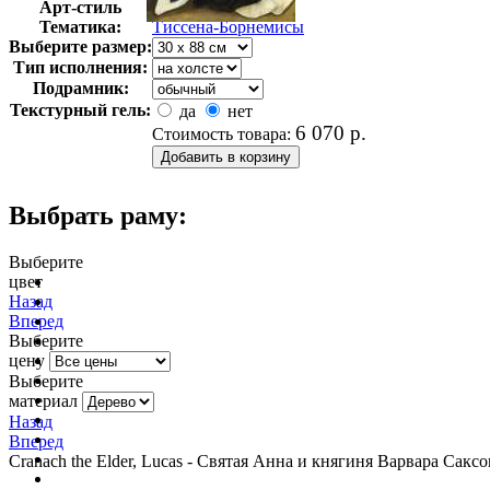
Арт-стиль
Импрессионизм
Тематика:
Тиссена-Борнемисы
Выберите размер:
Тип исполнения:
Подрамник:
Текстурный гель:
да
нет
6 070
р.
Стоимость товара:
Выбрать раму:
Выберите
цвет
очистить фильтр цвета
Назад
Вперед
Выберите
цену
Выберите
материал
Назад
Вперед
Cranach the Elder, Lucas - Святая Анна и княгиня Варвара Саксо