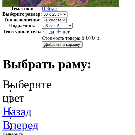
Арт-стиль
Импрессионизм
Тематика:
Пейзаж
Выберите размер:
Тип исполнения:
Подрамник:
Текстурный гель:
да
нет
6 070
р.
Стоимость товара:
Выбрать раму:
Выберите
очистить фильтр цвета
цвет
Назад
Вперед
Выберите