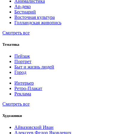
Анималистика
Ар-деко
Бестиарий
Восточная культура
Голландская живопись
Смотреть все
Тематика
Пейзаж
Портрет
Быт и жизнь людей
Город
Интерьер
Ретро-Плакат
Реклама
Смотреть все
Художники
Айвазовский Иван
Алексеев Федор Яковлевич