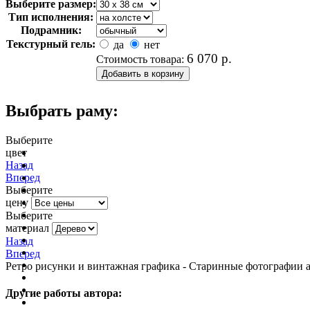
Выберите размер:
Тип исполнения:
Подрамник:
Текстурный гель:
да
нет
6 070
р.
Стоимость товара:
Выбрать раму:
Выберите
цвет
очистить фильтр цвета
Назад
Вперед
Выберите
цену
Выберите
материал
Назад
Вперед
Ретро рисунки и винтажная графика - Старинные фотографии ак
Другие работы автора: