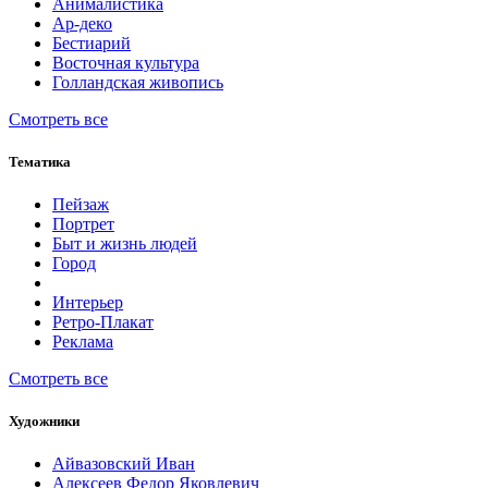
Анималистика
Ар-деко
Бестиарий
Восточная культура
Голландская живопись
Смотреть все
Тематика
Пейзаж
Портрет
Быт и жизнь людей
Город
Интерьер
Ретро-Плакат
Реклама
Смотреть все
Художники
Айвазовский Иван
Алексеев Федор Яковлевич