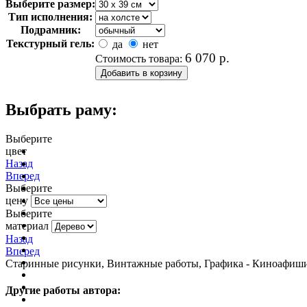
Выберите размер:
Тип исполнения:
Подрамник:
Текстурный гель:
да
нет
6 070
р.
Стоимость товара:
Выбрать раму:
Выберите
цвет
очистить фильтр цвета
Назад
Вперед
Выберите
цену
Выберите
материал
Назад
Вперед
Старинные рисунки, Винтажные работы, Графика - Киноафиши,
Другие работы автора: