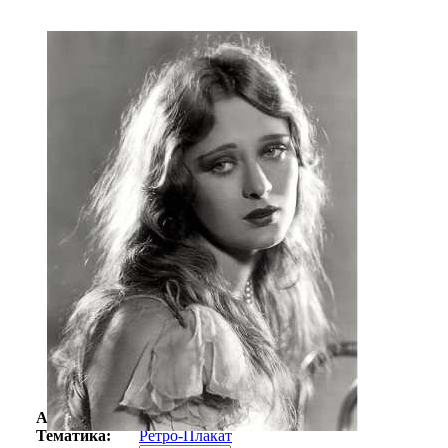
Автор:
Неизвестно
Арт-стиль
Ретро-Плакат
Тематика:
Ретро-Плакат