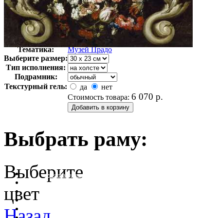
Автор:
Неизвестно
Арт-стиль
Классицизм
Тематика:
Музей Прадо
Выберите размер:
Тип исполнения:
Подрамник:
Текстурный гель:
да
нет
6 070
р.
Стоимость товара:
Выбрать раму:
Выберите
очистить фильтр цвета
цвет
Назад