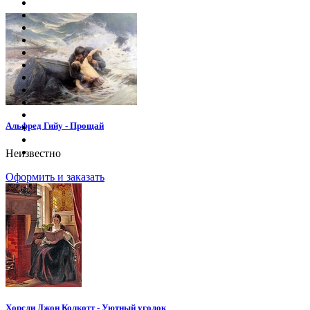
Альфред Гийу - Прощай
Неизвестно
Оформить и заказать
Хорсли Джон Колкотт - Уютный уголок