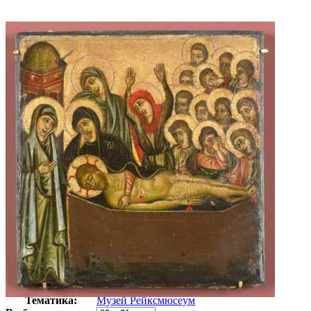
Автор:
Неизвестно
Арт-стиль
Голландская живопись
Тематика:
Музей Рейксмюсеум