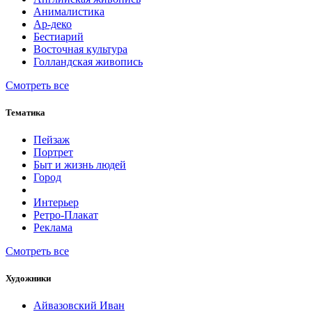
Анималистика
Ар-деко
Бестиарий
Восточная культура
Голландская живопись
Смотреть все
Тематика
Пейзаж
Портрет
Быт и жизнь людей
Город
Интерьер
Ретро-Плакат
Реклама
Смотреть все
Художники
Айвазовский Иван