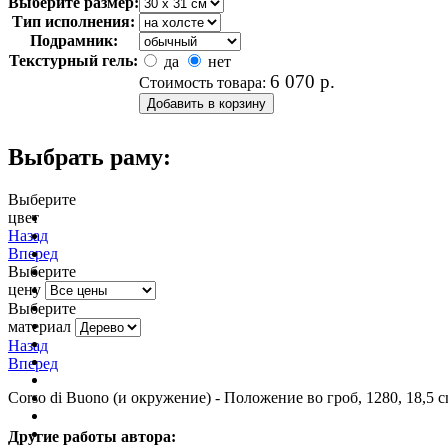
Выберите размер:
Тип исполнения:
Подрамник:
Текстурный гель:
да
нет
6 070
р.
Стоимость товара:
Выбрать раму:
Выберите
цвет
очистить фильтр цвета
Назад
Вперед
Выберите
цену
Выберите
материал
Назад
Вперед
Corso di Buono (и окружение) - Положение во гроб, 1280, 18,5 c
Другие работы автора: