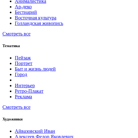
Анималистика
Ар-деко
Бестиарий
Восточная культура
Голландская живопись
Смотреть все
Тематика
Пейзаж
Портрет
Быт и жизнь людей
Город
Интерьер
Ретро-Плакат
Реклама
Смотреть все
Художники
Айвазовский Иван
Алексеев Федор Яковлевич