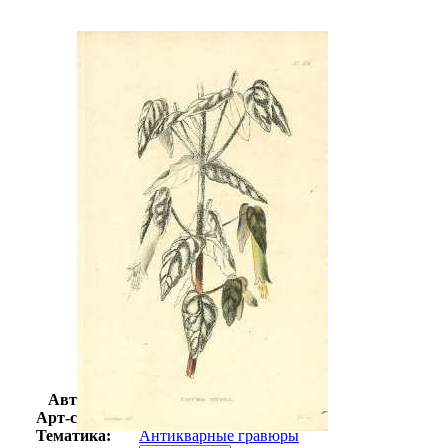
Автор:
Неизвестно
Арт-стиль
Гравюры
Тематика:
Антикварные гравюры