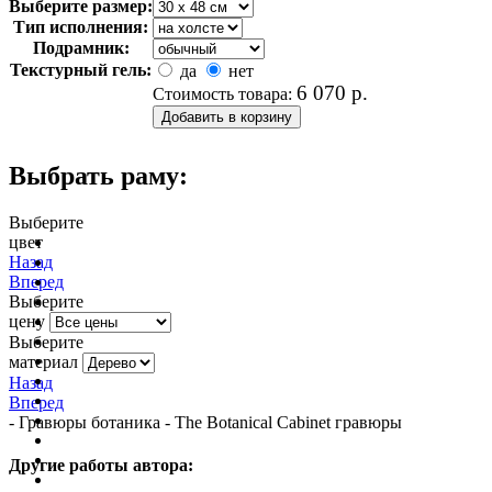
Выберите размер:
Тип исполнения:
Подрамник:
Текстурный гель:
да
нет
6 070
р.
Стоимость товара:
Выбрать раму:
Выберите
цвет
очистить фильтр цвета
Назад
Вперед
Выберите
цену
Выберите
материал
Назад
Вперед
- Гравюры ботаника - The Botanical Cabinet гравюры
Другие работы автора: