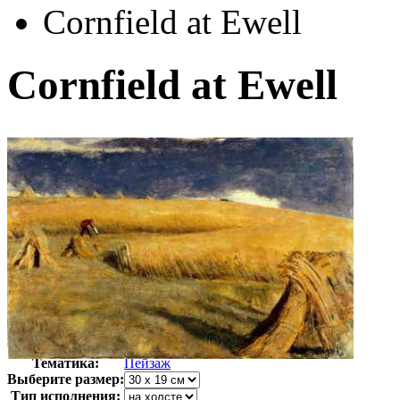
Cornfield at Ewell
Cornfield at Ewell
Автор:
Хант Уильям Холман
Арт-стиль
Прерафаэлиты
Тематика:
Пейзаж
Выберите размер:
Тип исполнения: