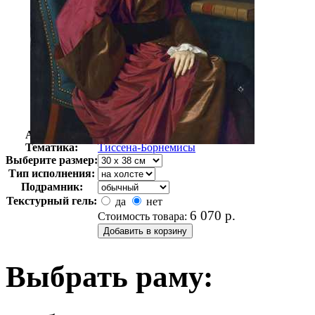
Автор:
Неизвестно
Арт-стиль
Импрессионизм
Тематика:
Тиссена-Борнемисы
Выберите размер:
Тип исполнения:
Подрамник:
Текстурный гель:
да
нет
6 070
р.
Стоимость товара:
Выбрать раму: