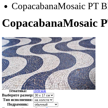
CopacabanaMosaic PT 
CopacabanaMosaic 
Автор:
Неизвестно
Арт-стиль
Фотография
Тематика:
Пейзаж
Выберите размер:
Тип исполнения:
Подрамник: