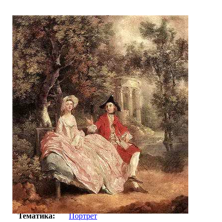
Автор:
Томас Гейнсборо
Арт-стиль
Реализм
Тематика:
Портрет