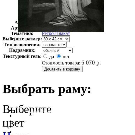
Автор:
Неизвестно
Арт-стиль
Ретро-Плакат
Тематика:
Ретро-Плакат
Выберите размер:
Тип исполнения:
Подрамник:
Текстурный гель:
да
нет
6 070
р.
Стоимость товара:
Выбрать раму:
Выберите
очистить фильтр цвета
цвет