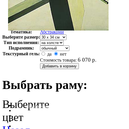
Автор:
Лисицкий Лазарь
Арт-стиль
Кубизм
Тематика:
Абстракции
Выберите размер:
Тип исполнения:
Подрамник:
Текстурный гель:
да
нет
6 070
р.
Стоимость товара:
Выбрать раму:
Выберите
очистить фильтр цвета
цвет