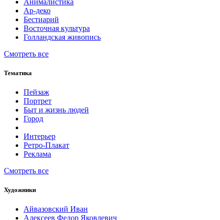
Анималистика
Ар-деко
Бестиарий
Восточная культура
Голландская живопись
Смотреть все
Тематика
Пейзаж
Портрет
Быт и жизнь людей
Город
Интерьер
Ретро-Плакат
Реклама
Смотреть все
Художники
Айвазовский Иван
Алексеев Федор Яковлевич