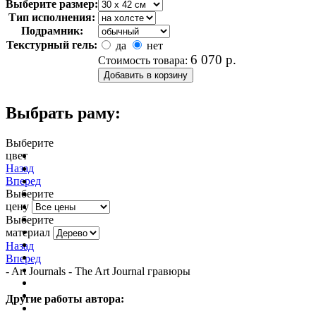
Выберите размер:
Тип исполнения:
Подрамник:
Текстурный гель:
да
нет
6 070
р.
Стоимость товара:
Выбрать раму:
Выберите
цвет
очистить фильтр цвета
Назад
Вперед
Выберите
цену
Выберите
материал
Назад
Вперед
- Art Journals - The Art Journal гравюры
Другие работы автора: