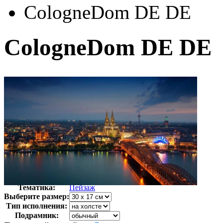
CologneDom DE DE
CologneDom DE DE
Автор:
Неизвестно
Арт-стиль
Фотография
Тематика:
Пейзаж
Выберите размер:
Тип исполнения:
Подрамник: