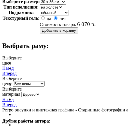
Выберите размер:
Тип исполнения:
Подрамник:
Текстурный гель:
да
нет
6 070
р.
Стоимость товара:
Выбрать раму:
Выберите
цвет
очистить фильтр цвета
Назад
Вперед
Выберите
цену
Выберите
материал
Назад
Вперед
Ретро рисунки и винтажная графика - Старинные фотографии ак
Другие работы автора: