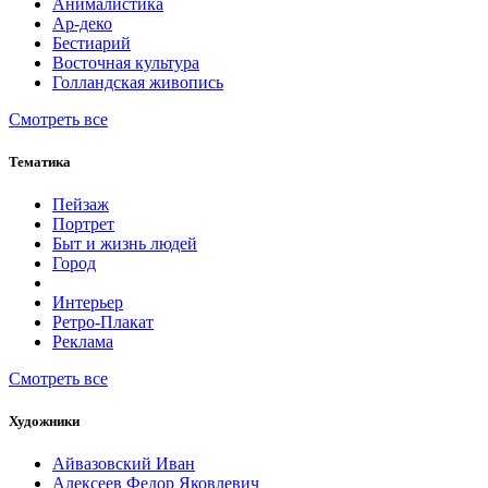
Анималистика
Ар-деко
Бестиарий
Восточная культура
Голландская живопись
Смотреть все
Тематика
Пейзаж
Портрет
Быт и жизнь людей
Город
Интерьер
Ретро-Плакат
Реклама
Смотреть все
Художники
Айвазовский Иван
Алексеев Федор Яковлевич