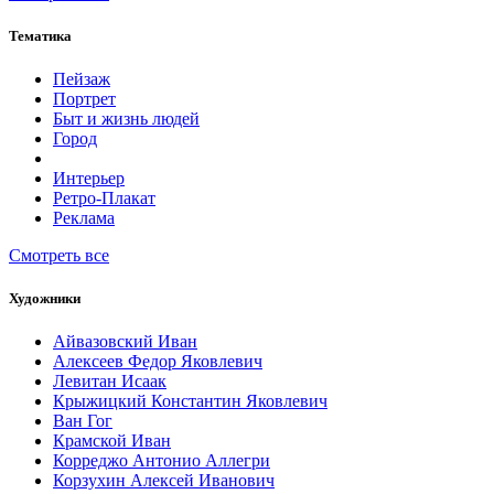
Тематика
Пейзаж
Портрет
Быт и жизнь людей
Город
Интерьер
Ретро-Плакат
Реклама
Смотреть все
Художники
Айвазовский Иван
Алексеев Федор Яковлевич
Левитан Исаак
Крыжицкий Константин Яковлевич
Ван Гог
Крамской Иван
Корреджо Антонио Аллегри
Корзухин Алексей Иванович