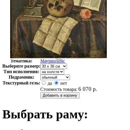
Автор:
Неизвестно
Арт-стиль
Голландская живопись
Тематика:
Маурицхейс
Выберите размер:
Тип исполнения:
Подрамник:
Текстурный гель:
да
нет
6 070
р.
Стоимость товара:
Выбрать раму: