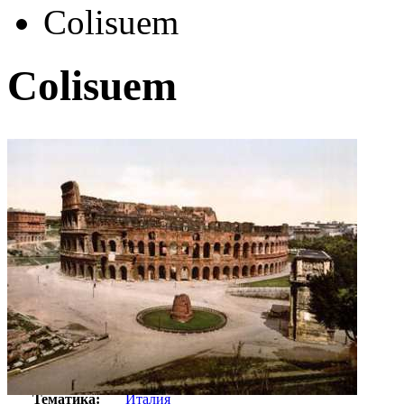
Colisuem
Colisuem
Автор:
Неизвестно
Арт-стиль
Иллюстрация
Тематика:
Италия