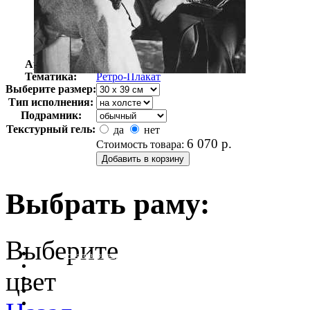
Автор:
Неизвестно
Арт-стиль
Ретро-Плакат
Тематика:
Ретро-Плакат
Выберите размер:
Тип исполнения:
Подрамник:
Текстурный гель:
да
нет
6 070
р.
Стоимость товара:
Выбрать раму:
Выберите
очистить фильтр цвета
цвет