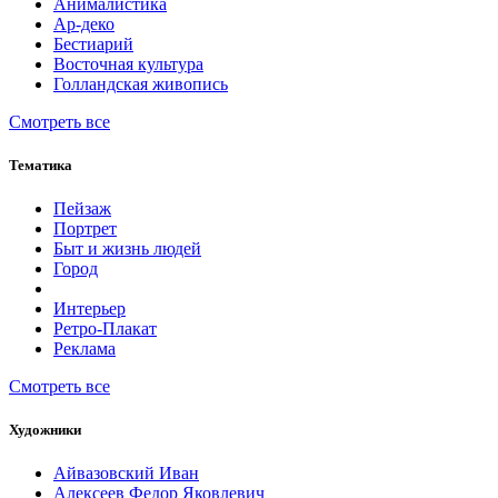
Анималистика
Ар-деко
Бестиарий
Восточная культура
Голландская живопись
Смотреть все
Тематика
Пейзаж
Портрет
Быт и жизнь людей
Город
Интерьер
Ретро-Плакат
Реклама
Смотреть все
Художники
Айвазовский Иван
Алексеев Федор Яковлевич