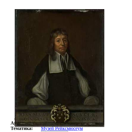
Автор:
Неизвестно
Арт-стиль
Голландская живопись
Тематика:
Музей Рейксмюсеум