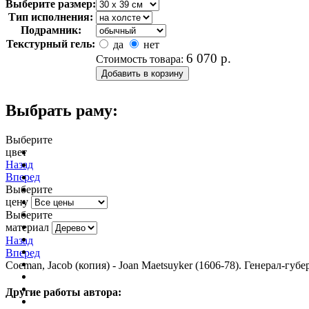
Выберите размер:
Тип исполнения:
Подрамник:
Текстурный гель:
да
нет
6 070
р.
Стоимость товара:
Выбрать раму:
Выберите
цвет
очистить фильтр цвета
Назад
Вперед
Выберите
цену
Выберите
материал
Назад
Вперед
Coeman, Jacob (копия) - Joan Maetsuyker (1606-78). Генерал-губе
Другие работы автора: