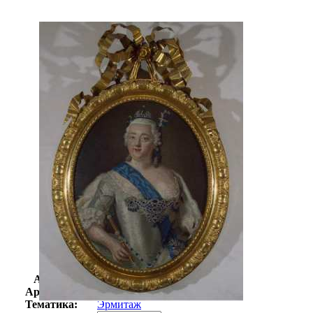
Автор:
Неизвестно
Арт-стиль
Русская живопись XIX века
Тематика:
Эрмитаж