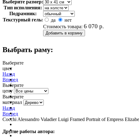
Выберите размер:
Тип исполнения:
Подрамник:
Текстурный гель:
да
нет
6 070
р.
Стоимость товара:
Выбрать раму:
Выберите
цвет
очистить фильтр цвета
Назад
Вперед
Выберите
цену
Выберите
материал
Назад
Вперед
Cocchi Alessandro Valadier Luigi Framed Portrait of Empress Elizab
Другие работы автора: