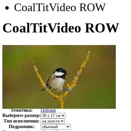
CoalTitVideo ROW
CoalTitVideo ROW
Автор:
Неизвестно
Арт-стиль
Фотография
Тематика:
Пейзаж
Выберите размер:
Тип исполнения:
Подрамник: