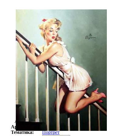
Автор:
Элвгрен Джил
Арт-стиль
Поп-арт
Тематика:
Портрет