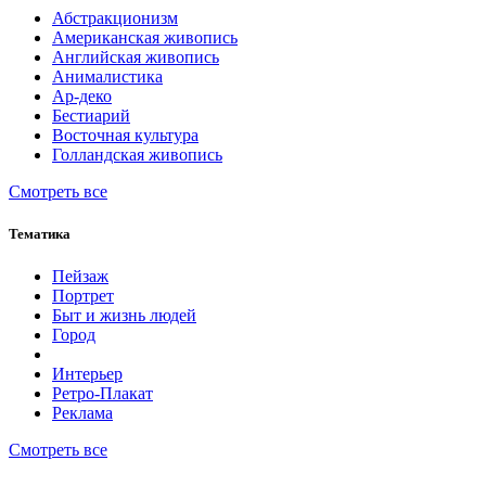
Абстракционизм
Американская живопись
Английская живопись
Анималистика
Ар-деко
Бестиарий
Восточная культура
Голландская живопись
Смотреть все
Тематика
Пейзаж
Портрет
Быт и жизнь людей
Город
Интерьер
Ретро-Плакат
Реклама
Смотреть все