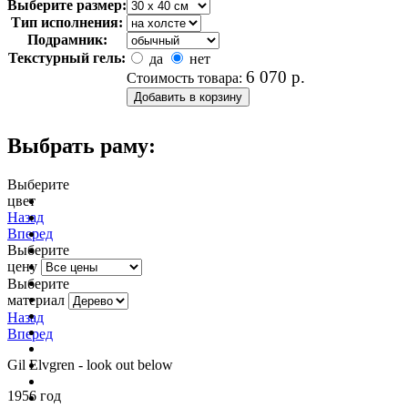
Выберите размер:
Тип исполнения:
Подрамник:
Текстурный гель:
да
нет
6 070
р.
Стоимость товара:
Выбрать раму:
Выберите
цвет
очистить фильтр цвета
Назад
Вперед
Выберите
цену
Выберите
материал
Назад
Вперед
Gil Elvgren - look out below
1956 год